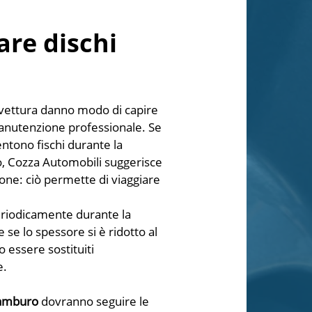
re dischi
ovettura danno modo di capire
manutenzione professionale. Se
ntono fischi durante la
to, Cozza Automobili suggerisce
one: ciò permette di viaggiare
eriodicamente durante la
e lo spessore si è ridotto al
 essere sostituiti
e.
tamburo
dovranno seguire le