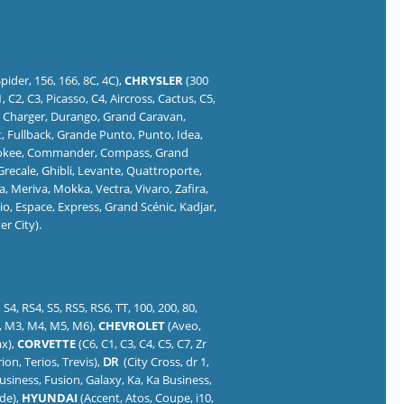
pider, 156, 166, 8C, 4C),
CHRYSLER
(300
, C2, C3, Picasso, C4, Aircross, Cactus, C5,
r, Charger, Durango, Grand Caravan,
, Fullback, Grande Punto, Punto, Idea,
okee, Commander, Compass, Grand
Grecale, Ghibli, Levante, Quattroporte,
, Meriva, Mokka, Vectra, Vivaro, Zafira,
Clio, Espace, Express, Grand Scénic, Kadjar,
r City).
S4, RS4, S5, RS5, RS6, TT, 100, 200, 80,
 M2, M3, M4, M5, M6),
CHEVROLET
(Aveo,
ax),
CORVETTE
(C6, C1, C3, C4, C5, C7, Zr
ion, Terios, Trevis),
DR
(City Cross, dr 1,
Business, Fusion, Galaxy, Ka, Ka Business,
ude),
HYUNDAI
(Accent, Atos, Coupe, i10,