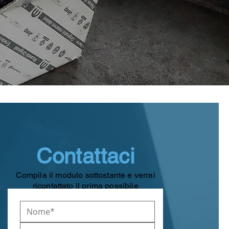
Contattaci
Compila il modulo sottostante e verrai
ricontattato il prima possibile