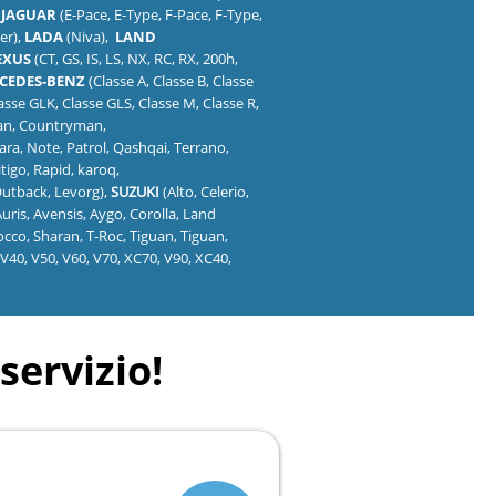
,
JAGUAR
(E-Pace, E-Type, F-Pace, F-Type,
er),
LADA
(Niva),
LAND
EXUS
(CT, GS, IS, LS, NX, RC, RX, 200h,
CEDES-BENZ
(Classe A, Classe B, Classe
lasse GLK, Classe GLS, Classe M, Classe R,
man, Countryman,
ara, Note, Patrol, Qashqai, Terrano,
itigo, Rapid, karoq,
Outback, Levorg),
SUZUKI
(Alto, Celerio,
Auris, Avensis, Aygo, Corolla, Land
occo, Sharan, T-Roc, Tiguan, Tiguan,
 V40, V50, V60, V70, XC70, V90, XC40,
servizio!