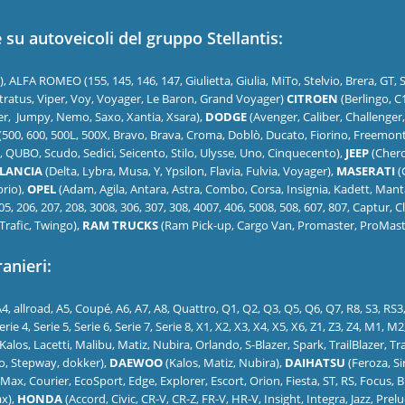
su autoveicoli del gruppo Stellantis:
ALFA ROMEO (155, 145, 146, 147, Giulietta, Giulia, MiTo, Stelvio, Brera, GT, S
 Stratus, Viper, Voy, Voyager, Le Baron, Grand Voyager)
CITROEN
(Berlingo, C1
er, Jumpy, Nemo, Saxo, Xantia, Xsara),
DODGE
(Avenger, Caliber, Challenge
(500, 600, 500L, 500X, Bravo, Brava, Croma, Doblò, Ducato, Fiorino, Freemont
, QUBO, Scudo, Sedici, Seicento, Stilo, Ulysse, Uno, Cinquecento),
JEEP
(Cher
LANCIA
(Delta, Lybra, Musa, Y, Ypsilon, Flavia, Fulvia, Voyager),
MASERATI
(
rio),
OPEL
(Adam, Agila, Antara, Astra, Combo, Corsa, Insignia, Kadett, Manta
05, 206, 207, 208, 3008, 306, 307, 308, 4007, 406, 5008, 508, 607, 807, Captur, 
Trafic, Twingo),
RAM TRUCKS
(Ram Pick-up, Cargo Van, Promaster, ProMaste
ranieri:
4, allroad, A5, Coupé, A6, A7, A8, Quattro, Q1, Q2, Q3, Q5, Q6, Q7, R8, S3, RS3, 
, Serie 4, Serie 5, Serie 6, Serie 7, Serie 8, X1, X2, X3, X4, X5, X6, Z1, Z3, Z4, M1,
alos, Lacetti, Malibu, Matiz, Nubira, Orlando, S-Blazer, Spark, TrailBlazer, Tr
o, Stepway, dokker),
DAEWOO
(Kalos, Matiz, Nubira),
DAIHATSU
(Feroza, Sir
Max, Courier, EcoSport, Edge, Explorer, Escort, Orion, Fiesta, ST, RS, Focus, 
ax),
HONDA
(Accord, Civic, CR-V, CR-Z, FR-V, HR-V, Insight, Integra, Jazz, Prel