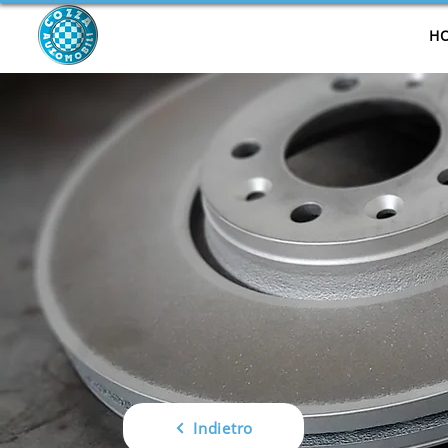
COZZA
H
Automobili
Indietro