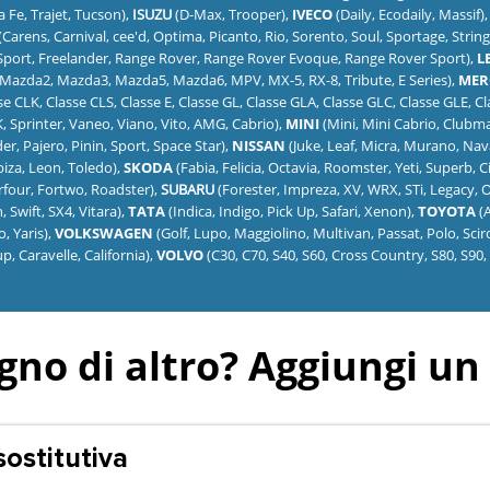
ta Fe, Trajet, Tucson),
ISUZU
(D-Max, Trooper),
IVECO
(Daily, Ecodaily, Massif)
(Carens, Carnival, cee'd, Optima, Picanto, Rio, Sorento, Soul, Sportage, String
Sport, Freelander, Range Rover, Range Rover Evoque, Range Rover Sport),
L
, Mazda2, Mazda3, Mazda5, Mazda6, MPV, MX-5, RX-8, Tribute, E Series),
MER
se CLK, Classe CLS, Classe E, Classe GL, Classe GLA, Classe GLC, Classe GLE, C
K, Sprinter, Vaneo, Viano, Vito, AMG, Cabrio),
MINI
(Mini, Mini Cabrio, Club
r, Pajero, Pinin, Sport, Space Star),
NISSAN
(Juke, Leaf, Micra, Murano, Nav
biza, Leon, Toledo),
SKODA
(Fabia, Felicia, Octavia, Roomster, Yeti, Superb, C
rfour, Fortwo, Roadster),
SUBARU
(Forester, Impreza, XV, WRX, STi, Legacy, 
, Swift, SX4, Vitara),
TATA
(Indica, Indigo, Pick Up, Safari, Xenon),
TOYOTA
(
, Yaris),
VOLKSWAGEN
(Golf, Lupo, Maggiolino, Multivan, Passat, Polo, Scir
p, Caravelle, California),
VOLVO
(C30, C70, S40, S60, Cross Country, S80, S90,
gno di altro? Aggiungi un 
sostitutiva