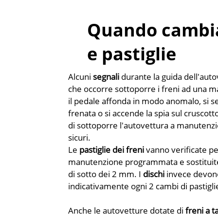
Quando cambia
e pastiglie
Alcuni
segnali
durante la guida dell'aut
che occorre sottoporre i freni ad una 
il pedale affonda in modo anomalo, si se
frenata o si accende la spia sul cruscot
di sottoporre l'autovettura a manutenzi
sicuri.
Le
pastiglie dei freni
vanno verificate p
manutenzione programmata e sostituite s
di sotto dei 2 mm. I
dischi
invece devono
indicativamente ogni 2 cambi di pastigli
Anche le autovetture dotate di
freni a 