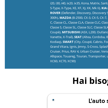
i20, i30, i40, ix20, ix35, Kona, Matrix, San
S-Type, X-Type, XE, XF, XJ, XK, Mk Ii),
KIA
ROVER
(Defender, Discovery, Discovery 
300h),
MAZDA
(B-2500, CX-3, CX-5, CX-7
C, Classe CL, Classe CLA, Classe CLC, Clas
Classe S, Classe SL, Classe SLC, Classe SL
Coupè),
MITSUBISHI
(ASX, L200, Outlande
Vanette, X-Trail),
SEAT
(Altea, Cordoba, I
Kodiaq),
SMART
(City, Coupé, Cabrio, Fo
Grand Vitara, Ignis, Jimny, S-Cross, Splash
Cruiser, Prius, RAV 4, Urban Cruiser, Verso
Allspace, Touareg, Touran, Transporter, u
XC60, XC70, XC90)
Hai biso
L'auto 