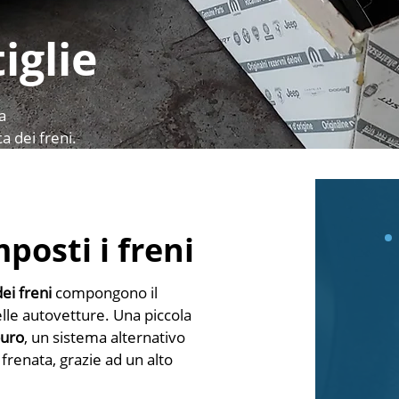
iglie
a
a dei freni.
osti i freni
dei freni
compongono il
lle autovetture. Una piccola
buro
, un sistema alternativo
frenata, grazie ad un alto