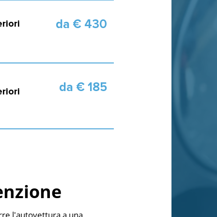
da € 430
riori
da € 185
riori
enzione
re l'autovettura a una