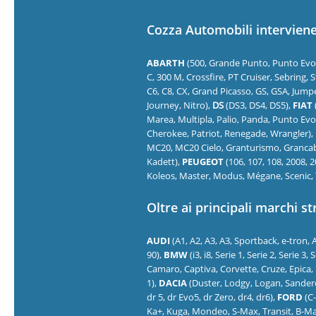
Cozza Automobili interviene 
ABARTH
(500, Grande Punto, Punto Evo), 
C, 300 M, Crossfire, PT Cruiser, Sebring,
C6, C8, CX, Grand Picasso, GS, GSA, Jump
Journey, Nitro),
DS
(DS3, DS4, DS5),
FIAT
Marea, Multipla, Palio, Panda, Punto Evo
Cherokee, Patriot, Renegade, Wrangler),
MC20, MC20 Cielo, Granturismo, Grancab
Kadett),
PEUGEOT
(106, 107, 108, 2008, 2
Koleos, Master, Modus, Mégane, Scenic, 
Oltre ai principali marchi st
AUDI
(A1, A2, A3, A3, Sportback, e-tron, A
90),
BMW
(i3, i8, Serie 1, Serie 2, Serie 3
Camaro, Captiva, Corvette, Cruze, Epica, K
1),
DACIA
(Duster, Lodgy, Logan, Sander
dr 5, dr Evo5, dr Zero, dr4, dr6),
FORD
(C-
Ka+, Kuga, Mondeo, S-Max, Transit, B-M