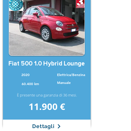
Fiat 500 1.0 Hybrid Lounge
2020
Elettrica/Benzina
Manuale
60.400 km
È presente una garanzia di 36 mesi.
11.900 €
Dettagli