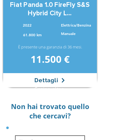
Fiat Panda 1.0 FireFly S&S
Hybrid City L...
2022
Elettrica/Benzina
Manuale
61.800 km
È presente una garanzia di 36 mesi.
11.500 €
Dettagli
Carica altro
Non hai trovato quello
che cercavi?