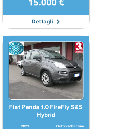
15.000 €
Dettagli
Fiat Panda 1.0 FireFly S&S
Hybrid
2023
Elettrica/Benzina