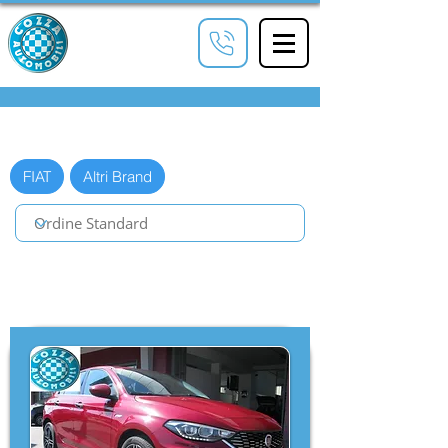
COZZA
Automobili
MARCHIO
FIAT
Altri Brand