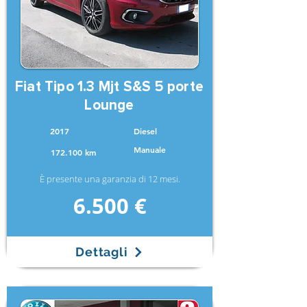
Fiat Tipo 1.3 Mjt S&S 5 porte
Lounge
2017
Diesel
Manuale
172.100 km
È presente una garanzia di 12 mesi.
6.500 €
Dettagli