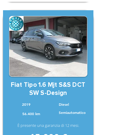
Fiat Tipo 1.6 Mjt S&S DCT
SW S-Design
2019
Diesel
Semiautomatico
56.400 km
È presente una garanzia di 12 mesi.